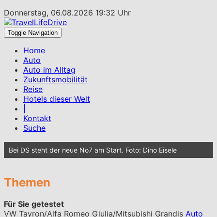
Donnerstag, 06.08.2026 19:32 Uhr
Toggle Navigation
Home
Auto
Auto im Alltag
Zukunftsmobilität
Reise
Hotels dieser Welt
|
Kontakt
Suche
Bei DS steht der neue No7 am Start. Foto: Dino Eisele
Themen
Für Sie getestet
VW Tayron/Alfa Romeo Giulia/Mitsubishi Grandis
Auto