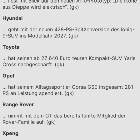
… liest mit Blick auf den neuen A110-Prototyp: „Die Ikone
aus Dieppe wird elektrisch“. (gk)
Hyundai
… geht mit der neuen 428-PS-Spitzenversion des Ioniq-
9-SUV ins Modelljahr 2027. (gk)
Toyota
… hat seinen ab 27 640 Euro teuren Kompakt-SUV Yaris
Cross nachgeschärft. (gk)
Opel
… hat seinem Alltagssportler Corsa GSE insgesamt 281
PS an Leistung spendiert. (gk)
Range Rover
… nimmt mit dem GT das bereits fünfte Mitglied der
Rover-Familie auf. (gk)
Xpeng